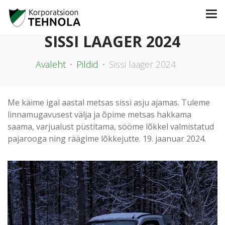
SISSI LAAGER 2024
Avaleht
Pildid
Sissi laager 2024
Me käime igal aastal metsas sissi asju ajamas. Tuleme
linnamugavusest välja ja õpime metsas hakkama
saama, varjualust püstitama, sööme lõkkel valmistatud
pajarooga ning räägime lõkkejutte. 19. jaanuar 2024.