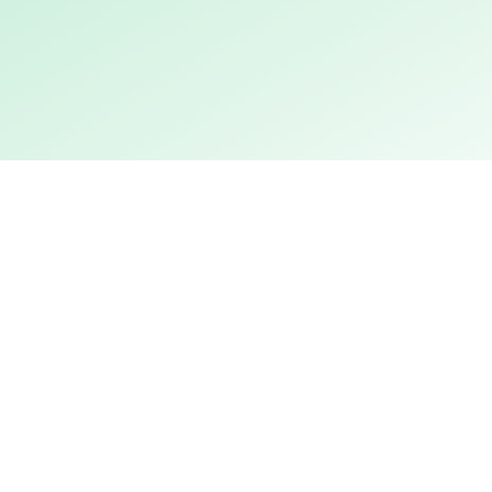
KÜLALISÕHTUD
Selle semestri külalisõhtud:
I külalisõhtu, 20.02 kell 19.00
Ootame Sind mõnusasse, tegevust ja head
seltskonda täis õllelauale, kus kõneleb meie endi
vilistlane ja ettevõtja Taavi Kotka inseneriks
olemisest ettekandega „Hoia mu õlut!“. Lisaks
tutvustame ka lähemalt Tehnola kombeid,
traditsioone ja tegemisi.