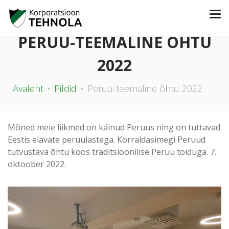
PERUU-TEEMALINE ÕHTU
2022
Avaleht
Pildid
Peruu-teemaline õhtu 2022
Mõned meie liikmed on käinud Peruus ning on tuttavad
Eestis elavate peruulastega. Korraldasimegi Peruud
tutvustava õhtu koos traditsioonilise Peruu toiduga. 7.
oktoober 2022.